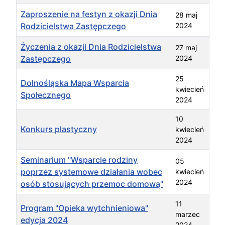
Zaproszenie na festyn z okazji Dnia
28 maj
Rodzicielstwa Zastępczego
2024
Życzenia z okazji Dnia Rodzicielstwa
27 maj
Zastępczego
2024
25
Dolnośląska Mapa Wsparcia
kwiecień
Społecznego
2024
10
Konkurs plastyczny
kwiecień
2024
Seminarium "Wsparcie rodziny
05
poprzez systemowe działania wobec
kwiecień
2024
osób stosujących przemoc domową"
11
Program "Opieka wytchnieniowa"
marzec
edycja 2024
2024