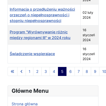
Informacja o przedłużeniu ważności
02 luty
orzeczeń o niepełnosprawności i
2024
stopniu niepełnosprawności
16
Program "Wyrównywanie różnic
styczeń
między regionami III" w 2024 roku
2024
16
Świadczenie wspierające
styczeń
2024
Spis artykułów
1
2
3
4
5
6
7
8
9
1
Strona 5 z 22
Główne Menu
Strona główna