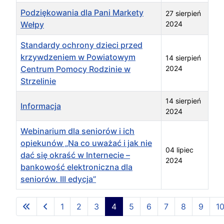
Podziękowania dla Pani Markety
27 sierpień
Wełpy
2024
Standardy ochrony dzieci przed
krzywdzeniem w Powiatowym
14 sierpień
Centrum Pomocy Rodzinie w
2024
Strzelinie
14 sierpień
Informacja
2024
Webinarium dla seniorów i ich
opiekunów „Na co uważać i jak nie
04 lipiec
dać się okraść w Internecie –
2024
bankowość elektroniczna dla
seniorów. III edycja”
Spis artykułów
1
2
3
4
5
6
7
8
9
1
Strona 4 z 22