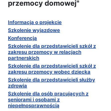
przemocy domowej"
Informacja o projekcie
Szkolenie wyjazdowe
Konferencja
Szkolenie dla przedstawicieli szkół z
zakresu przemocy w relacjach
partnerskich
Szkolenie dla przedstawicieli szkół z
zakresu przemocy wobec dziecka
Szkolenie dla przedstawicieli służby
zdrowia
Szkolenie dla osób pracujących z
seniorami i osobami z
niepełnosprawnością