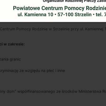
ści siebie, asertywnej postawy i samoobrony kobiet - w
 nadzwyczajnej sprawności.
Każda kobieta może nauczyć si
graniczona
!
entrum Pomocy Rodzinie w Strzelinie przy ul. Kamiennej 1
i w zakresie:
ania granic
ryminację ze względu na płeć i inne
zny dom” współfinansowanego ze środków Ministerstwa Rod