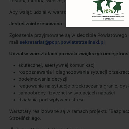
zostaną metodą WenDo, czyli metodą budowania pewno
Aby wziąć udział w warsztatach nie potrzeba siły ani
Jesteś zainteresowana - zgłoś się!
Liczba miejsc o
Zgłoszenia przyjmowane są w siedzibie Powiatowego C
mail
sekretariat@pcpr.powiatstrzelinski.pl
Udział w warsztatach pozwala zwiększyć umiejętnośc
skutecznej, asertywnej komunikacji
rozpoznawania i diagnozowania sytuacji przekracz
podejmowania decyzji
reagowania na sytuacje przekraczania granic, dysk
samoobrony fizycznej w sytuacjach napaści
działania pod wpływem stresu
Warsztaty realizowane są w ramach projektu “Bezpiec
Strzelińskiego.