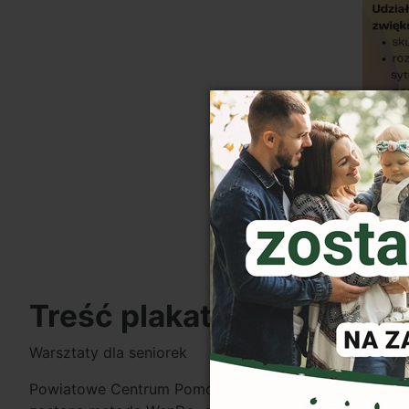
Treść plakatu:
Warsztaty dla seniorek
Powiatowe Centrum Pomocy Rodzinie w Strzelinie ser