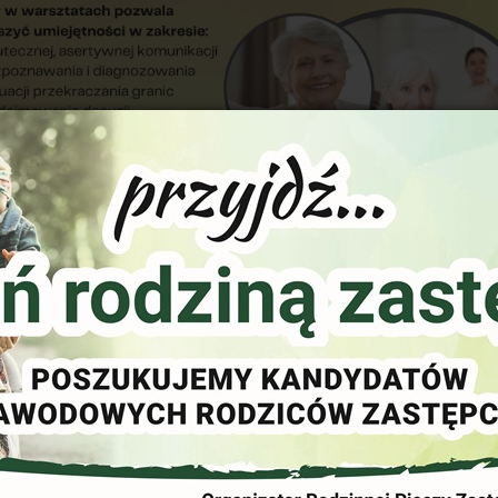
decznie zaprasza na 2-dniowe bezpłatne warsztaty antyp