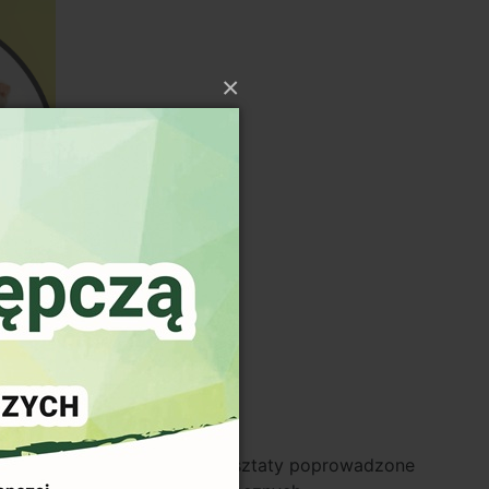
×
rzemocowe dla seniorek. Warsztaty poprowadzone