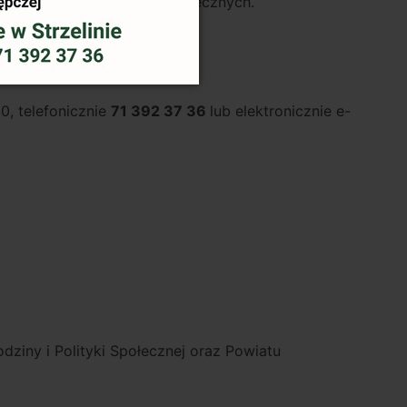
zmacniania kompetencji społecznych.
ę skutecznie bronić.
0, telefonicznie
71 392 37 36
lub elektronicznie e-
ziny i Polityki Społecznej oraz Powiatu