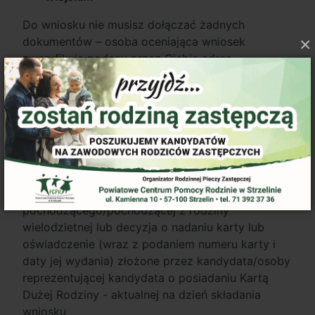
Do wniosku nie musisz dołączać żadnych
×
dokumentów – osoba oceniająca wniosek
zweryfikuje podany przez Ciebie adres
zamieszkania pod kątem spełniania kryterium.
Na etapie podpisywania umowy
Kryterium: Bycie członkiem rodziny
wielodzietnej
Do wniosku dołącz: kserokopię Karty Dużej
Rodziny wystawionej dla Kandydata/Kandydatki
pochodzącego/pochodzącej z rodziny
wielodzietnej lub decyzja o nadaniu karty lub
oświadczenie (wraz z podaniem numeru karty i
daty jej wydania) złożone przez kandydata/osoby
reprezentującej kandydata o posiadaniu Kartą
Dużej Rodziny - aktualnej na dzień składania
wniosku