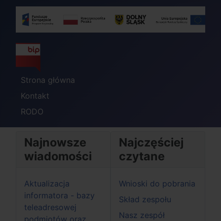
Strona główna
Kontakt
RODO
Najnowsze
Najczęściej
wiadomości
czytane
Aktualizacja
Wnioski do pobrania
informatora - bazy
Skład zespołu
teleadresowej
Nasz zespół
podmiotów oraz