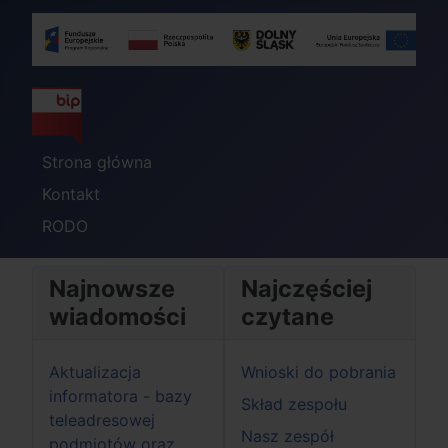
Strona główna
Kontakt
RODO
Najnowsze
Najczęściej
wiadomości
czytane
Aktualizacja
Wnioski do pobrania
informatora - bazy
Skład zespołu
teleadresowej
Nasz zespół
podmiotów oraz