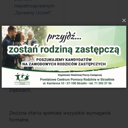
niepełnosprawnym
„Sprawny Uczeń”
×
Strona główna
W wyniku przeprowadzonego naboru
specjalistów do realizacji w roku 2015 programu
korekcyjno-edukacyjnego dla osób stosujących
przemoc w rodzinie wybrana została oferta
złożona przez Pana Jarosława Frysa oraz Panią
Annę Małgorzatę Wajdę zamieszkałych w
Ziębicach.
Złożona oferta spełniała wszystkie wymagania
formalne.