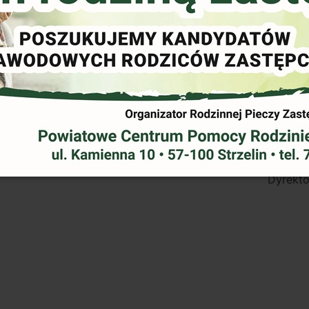
sujących przemoc w rodzinie opracowanego zgodnie z w
rzemoc w rodzinie stanowiących łącznik Nr 2 do Krajoweg
ujących przemoc w rodzinie przy następujących założenia
Dyrekto