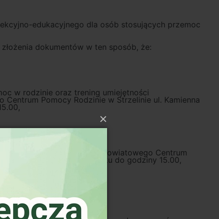
korekcyjno-edukacyjnego dla osób stosujących przemoc
m złożenia dokumentów w ten sposób, że:
oc w rodzinie oraz trening umiejętności
o Centrum Pomocy Rodzinie w Strzelinie ul. Kamienna
15.00,
×
emoc w rodzinie" w siedzibie Powiatowego Centrum
terminie do 18 maja 2015 roku do godziny 15.00,