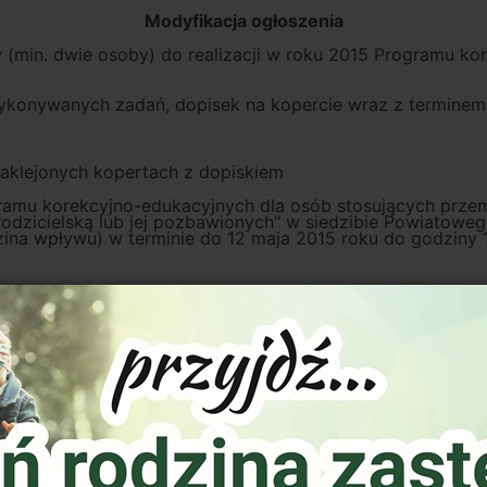
Modyfikacja ogłoszenia
ów (min. dwie osoby) do realizacji w roku 2015 Programu 
 wykonywanych zadań, dopisek na kopercie wraz z termine
aklejonych kopertach z dopiskiem
gramu korekcyjno-edukacyjnych dla osób stosujących przem
dzicielską lub jej pozbawionych" w siedzibie Powiatoweg
zina wpływu) w terminie do 12 maja 2015 roku do godziny 
aklejonych kopertach z dopiskiem
ogramu korekcyjno-edukacyjnych dla osób stosujących prz
pośrednictwem poczty (decyduje data i godzina wpływu) w 