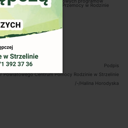
ytycznymi do tworzenia modelowych programów
o Programu Przeciwdziałania Przemocy w Rodzinie
ch:
Podpis
r Powiatowego Centrum Pomocy Rodzinie w Strzelinie
/-/Halina Horodyska