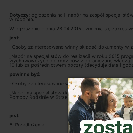
Dotyczy:
ogłoszenia na II nabór na zespół specjalist
w rodzinie.
W ogłoszeniu z dnia 28.04.2015r. zmienia się zakres
jest:
· Osoby zainteresowane winny składać dokumenty w z
„Nabór na specjalistów do realizacji w roku 2015 pro
wychowawczych dla rodziców z ograniczoną władzą ro
10 lub za pośrednictwem poczty (decyduje data i god
powinno być:
· Osoby zainteresowane winny składać dokumenty w z
„Nabór na specjalistów do realizacji w roku 2015 pr
Pomocy Rodzinie w Strzelinie ul. Kamienna 10 lub za 
jest:
5. Przedłożenie