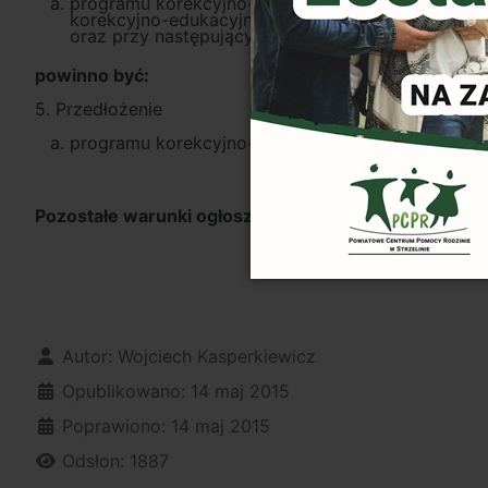
programu korekcyjno-edukacyjnego dla osób sto
korekcyjno-edukacyjnych dla osób stosujących p
oraz przy następujących założeniach:
powinno być:
5. Przedłożenie
programu korekcyjno-edukacyjnego dla osób stos
Pozostałe warunki ogłoszenia pozostają bez zmian.
Szczegóły
Autor:
Wojciech Kasperkiewicz
Opublikowano: 14 maj 2015
Poprawiono: 14 maj 2015
Odsłon: 1887