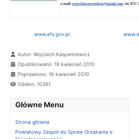
e-mail:
pcpr.biuroprojektu@gmail.com
; tel. 071/
www.efs.gov.pl
www.eu
Szczegóły
Autor:
Wojciech Kasperkiewicz
Opublikowano: 16 kwiecień 2010
Poprawiono: 16 kwiecień 2010
Odsłon: 10361
Główne Menu
Strona główna
Powiatowy Zespół do Spraw Orzekania o